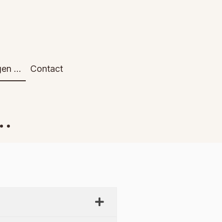
gen …
Contact
..