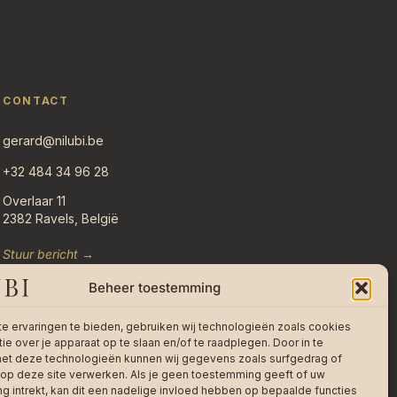
CONTACT
gerard@nilubi.be
+32 484 34 96 28
Overlaar 11
2382 Ravels, België
Stuur bericht →
Beheer toestemming
e ervaringen te bieden, gebruiken wij technologieën zoals cookies
ie over je apparaat op te slaan en/of te raadplegen. Door in te
t deze technologieën kunnen wij gegevens zoals surfgedrag of
 op deze site verwerken. Als je geen toestemming geeft of uw
 intrekt, kan dit een nadelige invloed hebben op bepaalde functies