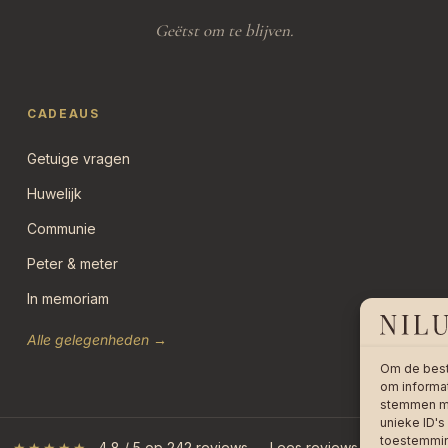
Geëtst om te blijven.
CADEAUS
Getuige vragen
Huwelijk
Communie
Peter & meter
In memoriam
Alle gelegenheden →
Om de best
om informat
stemmen me
unieke ID's
toestemming
★★★★★
4,8 / 5 op 242 reviews —
Lees reviews op bol.com