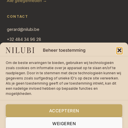
Alle gelegenheden →
CONTACT
gerard@nilubi.be
+32 484 34 96 28
Overlaar 11
Beheer toestemming
2382 Ravels, België
Om de beste ervaringen te bieden, gebruiken wij technologieën
Stuur bericht →
zoals cookies om informatie over je apparaat op te slaan en/of te
raadplegen. Door in te stemmen met deze technologieën kunnen wij
gegevens zoals surfgedrag of unieke ID's op deze site verwerken.
Als je geen toestemming geeft of uw toestemming intrekt, kan dit
een nadelige invloed hebben op bepaalde functies en
mogelijkheden.
★★★★★
4,8 / 5 op 242 reviews —
Lees
reviews op bol.com
ACCEPTEREN
WEIGEREN