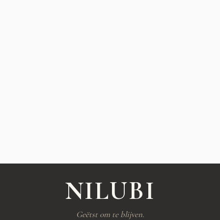
NILUBI
Geëtst om te blijven.