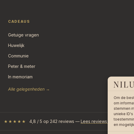
CADEAUS
Getuige vragen
Huwelijk
Communie
Peter & meter
In memoriam
Alle gelegenheden →
Om de best
om informat
stemmen me
unieke ID's
toestemming
★★★★★
4,8 / 5 op 242 reviews —
Lees reviews op bol.com
en mogelij