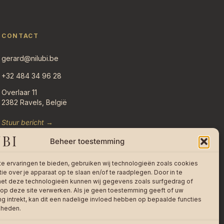
CONTACT
gerard@nilubi.be
+32 484 34 96 28
Overlaar 11
2382 Ravels, België
Stuur bericht →
Beheer toestemming
e ervaringen te bieden, gebruiken wij technologieën zoals cookies
ie over je apparaat op te slaan en/of te raadplegen. Door in te
t deze technologieën kunnen wij gegevens zoals surfgedrag of
 op deze site verwerken. Als je geen toestemming geeft of uw
 intrekt, kan dit een nadelige invloed hebben op bepaalde functies
kheden.