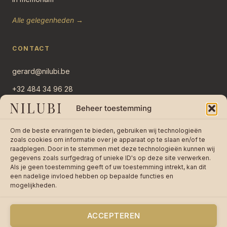
Alle gelegenheden →
CONTACT
gerard@nilubi.be
+32 484 34 96 28
Overlaar 11
Beheer toestemming
2382 Ravels, België
Om de beste ervaringen te bieden, gebruiken wij technologieën
Stuur bericht →
zoals cookies om informatie over je apparaat op te slaan en/of te
raadplegen. Door in te stemmen met deze technologieën kunnen wij
gegevens zoals surfgedrag of unieke ID's op deze site verwerken.
Als je geen toestemming geeft of uw toestemming intrekt, kan dit
een nadelige invloed hebben op bepaalde functies en
mogelijkheden.
★★★★★
4,8 / 5 op 242 reviews —
Lees
reviews op bol.com
ACCEPTEREN