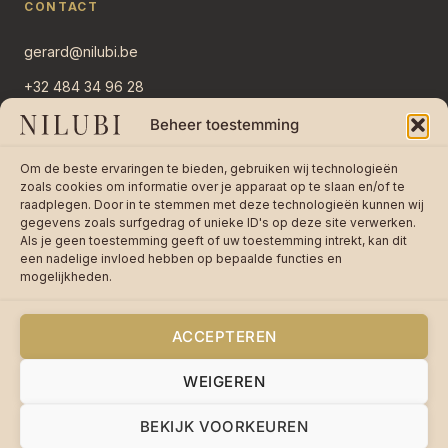
CONTACT
gerard@nilubi.be
+32 484 34 96 28
Overlaar 11
Beheer toestemming
2382 Ravels, België
Om de beste ervaringen te bieden, gebruiken wij technologieën
Stuur bericht →
zoals cookies om informatie over je apparaat op te slaan en/of te
raadplegen. Door in te stemmen met deze technologieën kunnen wij
gegevens zoals surfgedrag of unieke ID's op deze site verwerken.
Als je geen toestemming geeft of uw toestemming intrekt, kan dit
een nadelige invloed hebben op bepaalde functies en
mogelijkheden.
★★★★★
4,8 / 5 op 242 reviews —
Lees
reviews op bol.com
ACCEPTEREN
WEIGEREN
© 2026 Nilubi VOF · BTW BE0755670085 ·
Privacy
·
Cookies
·
Algemene voorwaarden
BEKIJK VOORKEUREN
Made with care in Poppel