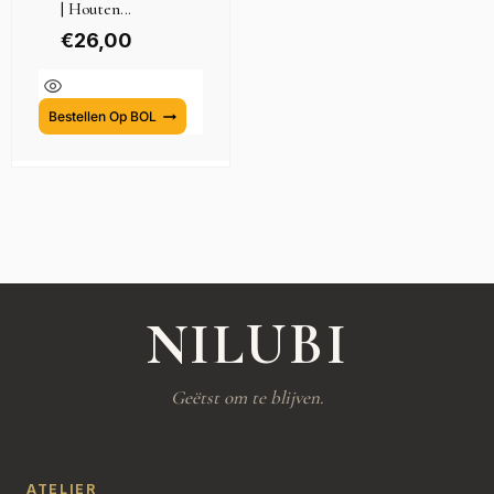
| Houten...
€
26,00
Bestellen Op BOL
NILUBI
Geëtst om te blijven.
ATELIER