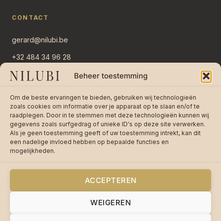
CONTACT
gerard@nilubi.be
+32 484 34 96 28
Overlaar 11
Beheer toestemming
2382 Ravels, België
Om de beste ervaringen te bieden, gebruiken wij technologieën
Stuur bericht →
zoals cookies om informatie over je apparaat op te slaan en/of te
raadplegen. Door in te stemmen met deze technologieën kunnen wij
gegevens zoals surfgedrag of unieke ID's op deze site verwerken.
Als je geen toestemming geeft of uw toestemming intrekt, kan dit
een nadelige invloed hebben op bepaalde functies en
mogelijkheden.
★★★★★
4,8 / 5 op 242 reviews —
Lees
reviews op bol.com
ACCEPTEREN
WEIGEREN
© 2026 Nilubi VOF · BTW BE0755670085 ·
Privacy
·