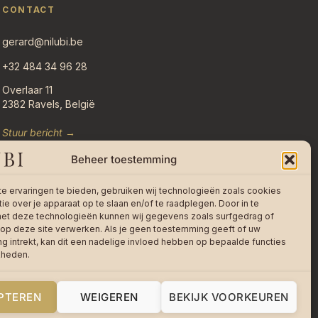
CONTACT
gerard@nilubi.be
+32 484 34 96 28
Overlaar 11
2382 Ravels, België
Stuur bericht →
Beheer toestemming
e ervaringen te bieden, gebruiken wij technologieën zoals cookies
ie over je apparaat op te slaan en/of te raadplegen. Door in te
t deze technologieën kunnen wij gegevens zoals surfgedrag of
 op deze site verwerken. Als je geen toestemming geeft of uw
 intrekt, kan dit een nadelige invloed hebben op bepaalde functies
kheden.
PTEREN
WEIGEREN
BEKIJK VOORKEUREN
Made with care in Poppel