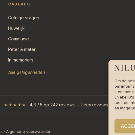
CADEAUS
Getuige vragen
Huwelijk
Communie
Peter & meter
In memoriam
Alle gelegenheden →
Om de best
om informat
stemmen me
unieke ID's
toestemming
★★★★★
4,8 / 5 op 242 reviews —
Lees reviews op bol.com
en mogelij
ACCE
es
·
Algemene voorwaarden