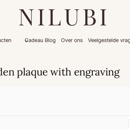
ucten
Cadeau Blog
Over ons
Veelgestelde vra
en plaque with engraving