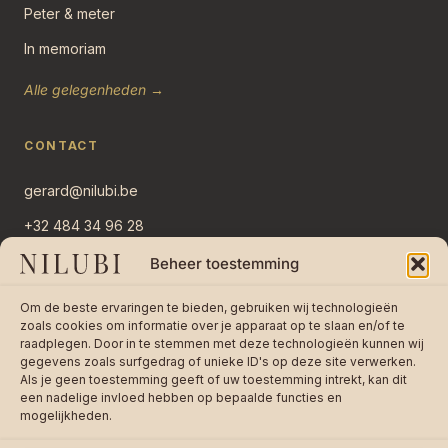
Peter & meter
In memoriam
Alle gelegenheden →
CONTACT
gerard@nilubi.be
+32 484 34 96 28
Overlaar 11
Beheer toestemming
2382 Ravels, België
Om de beste ervaringen te bieden, gebruiken wij technologieën
Stuur bericht →
zoals cookies om informatie over je apparaat op te slaan en/of te
raadplegen. Door in te stemmen met deze technologieën kunnen wij
gegevens zoals surfgedrag of unieke ID's op deze site verwerken.
Als je geen toestemming geeft of uw toestemming intrekt, kan dit
een nadelige invloed hebben op bepaalde functies en
mogelijkheden.
★★★★★
4,8 / 5 op 242 reviews —
Lees