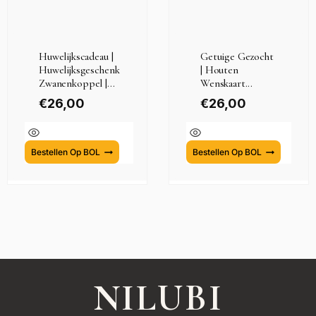
Huwelijkscadeau |
Getuige Gezocht
Huwelijksgeschenk
| Houten
Zwanenkoppel |...
Wenskaart...
€
26,00
€
26,00
Bestellen Op BOL
Bestellen Op BOL
NILUBI