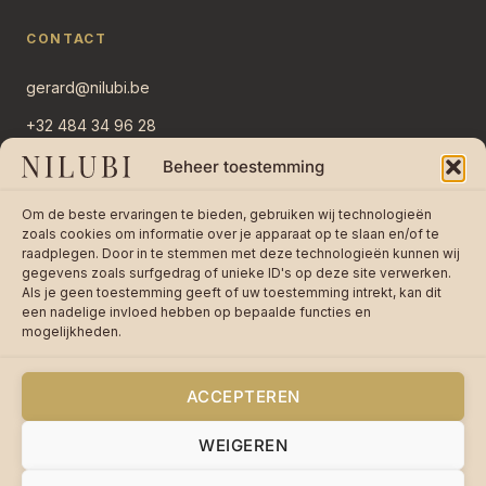
CONTACT
gerard@nilubi.be
+32 484 34 96 28
Overlaar 11
Beheer toestemming
2382 Ravels, België
Om de beste ervaringen te bieden, gebruiken wij technologieën
Stuur bericht →
zoals cookies om informatie over je apparaat op te slaan en/of te
raadplegen. Door in te stemmen met deze technologieën kunnen wij
gegevens zoals surfgedrag of unieke ID's op deze site verwerken.
Als je geen toestemming geeft of uw toestemming intrekt, kan dit
een nadelige invloed hebben op bepaalde functies en
mogelijkheden.
★★★★★
4,8 / 5 op 242 reviews —
Lees
reviews op bol.com
ACCEPTEREN
WEIGEREN
© 2026 Nilubi VOF · BTW BE0755670085 ·
Privacy
·