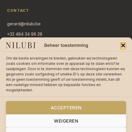
CONTACT
gerard@nilubi.be
+32 484 34 96 28
Overlaar 11
Beheer toestemming
2382 Ravels, België
Om de beste ervaringen te bieden, gebruiken wij technologieën
Stuur bericht →
zoals cookies om informatie over je apparaat op te slaan en/of te
raadplegen. Door in te stemmen met deze technologieën kunnen wij
gegevens zoals surfgedrag of unieke ID's op deze site verwerken.
Als je geen toestemming geeft of uw toestemming intrekt, kan dit
een nadelige invloed hebben op bepaalde functies en
mogelijkheden.
★★★★★
4,8 / 5 op 242 reviews —
Lees
reviews op bol.com
ACCEPTEREN
WEIGEREN
© 2026 Nilubi VOF · BTW BE0755670085 ·
Privacy
·