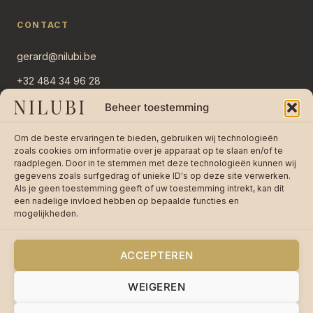
CONTACT
gerard@nilubi.be
+32 484 34 96 28
Overlaar 11
Beheer toestemming
2382 Ravels, België
Om de beste ervaringen te bieden, gebruiken wij technologieën
Stuur bericht →
zoals cookies om informatie over je apparaat op te slaan en/of te
raadplegen. Door in te stemmen met deze technologieën kunnen wij
gegevens zoals surfgedrag of unieke ID's op deze site verwerken.
Als je geen toestemming geeft of uw toestemming intrekt, kan dit
een nadelige invloed hebben op bepaalde functies en
mogelijkheden.
★★★★★
4,8 / 5 op 242 reviews —
Lees
reviews op bol.com
ACCEPTEREN
WEIGEREN
© 2026 Nilubi VOF · BTW BE0755670085 ·
Privacy
·