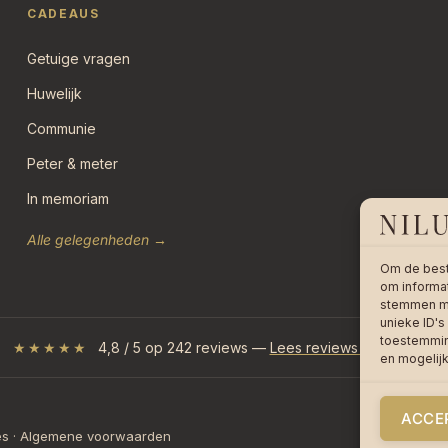
CADEAUS
Getuige vragen
Huwelijk
Communie
Peter & meter
In memoriam
Alle gelegenheden →
Om de best
om informat
stemmen me
unieke ID's
toestemming
★★★★★
4,8 / 5 op 242 reviews —
Lees reviews op bol.com
en mogelij
ACCE
es
·
Algemene voorwaarden