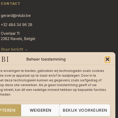
CONTACT
gerard@nilubi.be
+32 484 34 96 28
Overlaar 11
2382 Ravels, België
Stuur bericht →
Beheer toestemming
e ervaringen te bieden, gebruiken wij technologieën zoals cookies
ie over je apparaat op te slaan en/of te raadplegen. Door in te
t deze technologieën kunnen wij gegevens zoals surfgedrag of
 op deze site verwerken. Als je geen toestemming geeft of uw
 intrekt, kan dit een nadelige invloed hebben op bepaalde functies
kheden.
PTEREN
WEIGEREN
BEKIJK VOORKEUREN
Made with care in Poppel