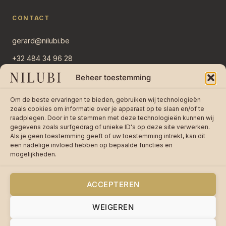
CONTACT
gerard@nilubi.be
+32 484 34 96 28
Overlaar 11
Beheer toestemming
2382 Ravels, België
Om de beste ervaringen te bieden, gebruiken wij technologieën
Stuur bericht →
zoals cookies om informatie over je apparaat op te slaan en/of te
raadplegen. Door in te stemmen met deze technologieën kunnen wij
gegevens zoals surfgedrag of unieke ID's op deze site verwerken.
Als je geen toestemming geeft of uw toestemming intrekt, kan dit
een nadelige invloed hebben op bepaalde functies en
mogelijkheden.
★★★★★
4,8 / 5 op 242 reviews —
Lees
reviews op bol.com
ACCEPTEREN
WEIGEREN
© 2026 Nilubi VOF · BTW BE0755670085 ·
Privacy
·