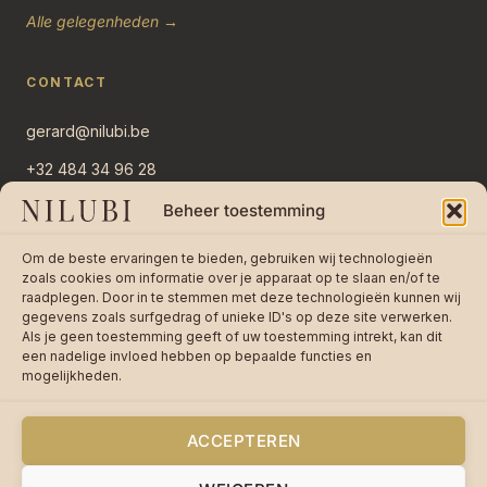
Alle gelegenheden →
CONTACT
gerard@nilubi.be
+32 484 34 96 28
Overlaar 11
Beheer toestemming
2382 Ravels, België
Om de beste ervaringen te bieden, gebruiken wij technologieën
Stuur bericht →
zoals cookies om informatie over je apparaat op te slaan en/of te
raadplegen. Door in te stemmen met deze technologieën kunnen wij
gegevens zoals surfgedrag of unieke ID's op deze site verwerken.
Als je geen toestemming geeft of uw toestemming intrekt, kan dit
een nadelige invloed hebben op bepaalde functies en
mogelijkheden.
★★★★★
4,8 / 5 op 242 reviews —
Lees
reviews op bol.com
ACCEPTEREN