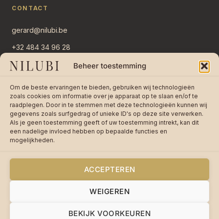
CONTACT
gerard@nilubi.be
+32 484 34 96 28
Overlaar 11
Beheer toestemming
2382 Ravels, België
Om de beste ervaringen te bieden, gebruiken wij technologieën
Stuur bericht →
zoals cookies om informatie over je apparaat op te slaan en/of te
raadplegen. Door in te stemmen met deze technologieën kunnen wij
gegevens zoals surfgedrag of unieke ID's op deze site verwerken.
Als je geen toestemming geeft of uw toestemming intrekt, kan dit
een nadelige invloed hebben op bepaalde functies en
mogelijkheden.
★★★★★
4,8 / 5 op 242 reviews —
Lees
reviews op bol.com
ACCEPTEREN
WEIGEREN
© 2026 Nilubi VOF · BTW BE0755670085 ·
Privacy
·
Cookies
·
Algemene voorwaarden
BEKIJK VOORKEUREN